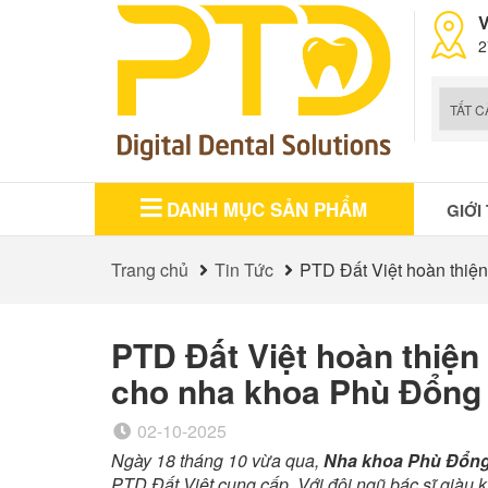
V
2
DANH MỤC SẢN PHẨM
GIỚI
Trang chủ
Tin Tức
PTD Đất Việt hoàn thiện
PTD Đất Việt hoàn thiện 
cho nha khoa Phù Đổng
02-10-2025
Ngày 18 tháng 10 vừa qua,
Nha khoa Phù Đổn
PTD Đất Việt cung cấp. Với đội ngũ bác sĩ giàu