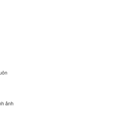
luôn
nh ảnh