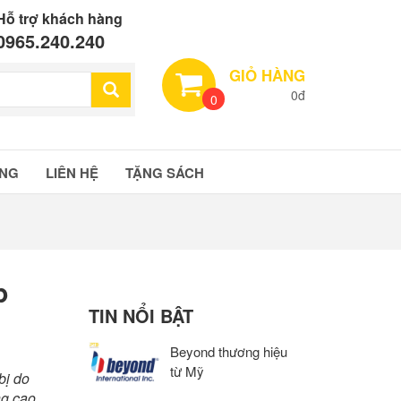
Hỗ trợ khách hàng
0965.240.240
GIỎ HÀNG
0đ
0
ÀNG
LIÊN HỆ
TẶNG SÁCH
p
TIN NỔI BẬT
Beyond thương hiệu
từ Mỹ
bị do
ng cao