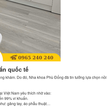
ẩn quốc tế
hòng khám. Do đó, Nha khoa Phù Đổng đã tin tưởng lựa chọn nồi
i Việt Nam yêu thích nhờ vào:
ến 99% vi khuẩn.
như: găng tay, áo phẫu thuật…