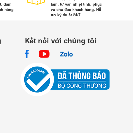
t, đảm
tâm, tư vấn nhiệt tình, phục
ch hàng
vụ chu đáo khách hàng. Hỗ
trợ kỹ thuật 24/7
g
Kết nối với chúng tôi