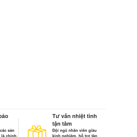
bảo
Tư vấn nhiệt tình
tận tâm
các sản
Đội ngũ nhân viên giàu
 là chính
kinh nghiệm, hỗ trợ tận