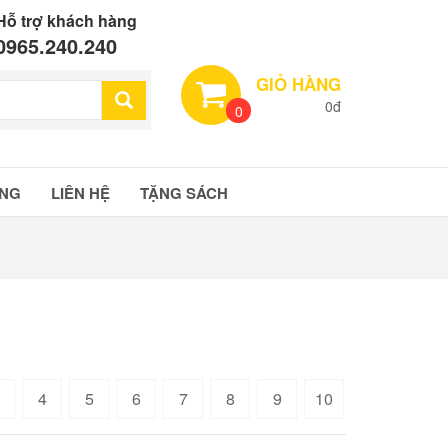
Hỗ trợ khách hàng
0965.240.240
GIỎ HÀNG
0đ
0
ÀNG
LIÊN HỆ
TẶNG SÁCH