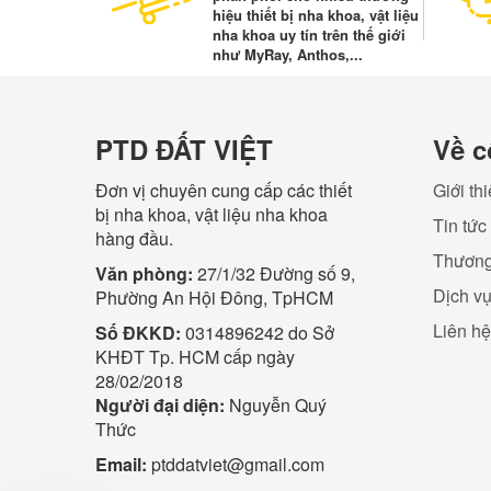
hiệu thiết bị nha khoa, vật liệu
nha khoa uy tín trên thế giới
như MyRay, Anthos,...
PTD ĐẤT VIỆT
Về c
Đơn vị chuyên cung cấp các thiết
Giới th
bị nha khoa, vật liệu nha khoa
Tin tức
hàng đầu.
Thương
Văn phòng:
27/1/32 Đường số 9,
Dịch v
Phường An Hội Đông, TpHCM
Liên hệ
Số ĐKKD:
0314896242 do Sở
KHĐT Tp. HCM cấp ngày
28/02/2018
Người đại diện:
Nguyễn Quý
Thức
Email:
ptddatviet@gmail.com