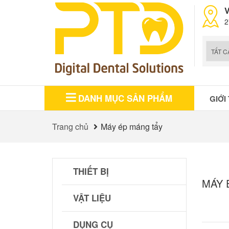
V
2
DANH MỤC SẢN PHẨM
GIỚI
Trang chủ
Máy ép máng tẩy
THIẾT BỊ
MÁY 
VẬT LIỆU
DỤNG CỤ