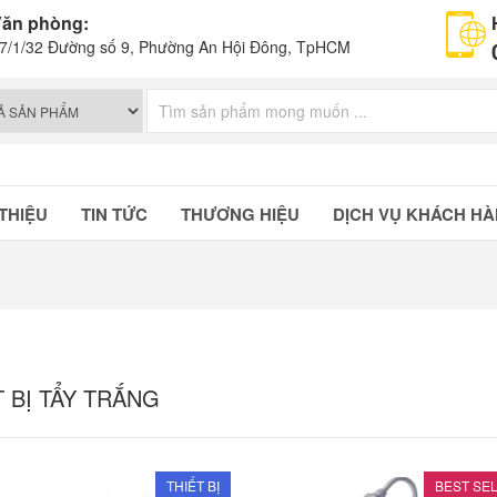
ăn phòng:
7/1/32 Đường số 9, Phường An Hội Đông, TpHCM
 THIỆU
TIN TỨC
THƯƠNG HIỆU
DỊCH VỤ KHÁCH H
T BỊ TẨY TRẮNG
THIẾT BỊ
BEST SE