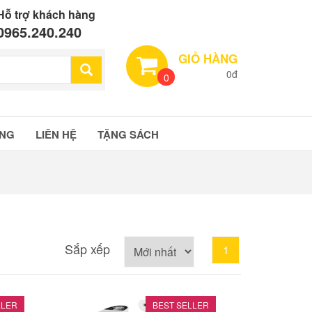
Hỗ trợ khách hàng
0965.240.240
GIỎ HÀNG
0đ
0
ÀNG
LIÊN HỆ
TẶNG SÁCH
Sắp xếp
LLER
BEST SELLER