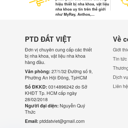
hiệu thiết bị nha khoa, vật liệu
nha khoa uy tín trên thế giới
như MyRay, Anthos,...
PTD ĐẤT VIỆT
Về c
Đơn vị chuyên cung cấp các thiết
Giới th
bị nha khoa, vật liệu nha khoa
Tin tức
hàng đầu.
Thương
Văn phòng:
27/1/32 Đường số 9,
Dịch v
Phường An Hội Đông, TpHCM
Liên hệ
Số ĐKKD:
0314896242 do Sở
KHĐT Tp. HCM cấp ngày
28/02/2018
Người đại diện:
Nguyễn Quý
Thức
Email:
ptddatviet@gmail.com