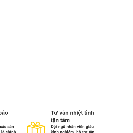
bảo
Tư vấn nhiệt tình
tận tâm
các sản
Đội ngũ nhân viên giàu
 là chính
kinh nghiệm, hỗ trợ tận