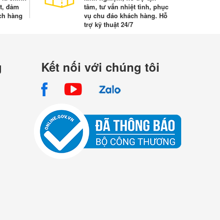
t, đảm
tâm, tư vấn nhiệt tình, phục
ch hàng
vụ chu đáo khách hàng. Hỗ
trợ kỹ thuật 24/7
g
Kết nối với chúng tôi