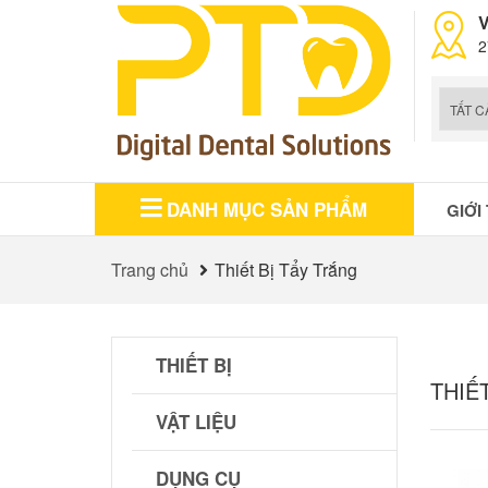
V
2
DANH MỤC SẢN PHẨM
GIỚI
Trang chủ
Thiết Bị Tẩy Trắng
THIẾT BỊ
THIẾ
VẬT LIỆU
DỤNG CỤ