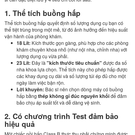
1. Thể tích buồng hấp
Thể tích buồng hấp quyết định số lượng dụng cụ bạn có
thể tiệt trùng trong một mẻ, từ đó ảnh hưởng đến hiệu suất
vận hành của phòng khám.
18 Lít:
Kích thước gọn gàng, phù hợp cho các phòng
khám chuyên khoa nhỏ (như nội nha, chỉnh nha) với
lượng dụng cụ vừa phải.
23 Lít:
Đây là
"kích thước tiêu chuẩn"
được đa số
nha khoa lựa chọn. Thể tích này cho phép hấp được
các khay dụng cụ dài và số lượng túi ép đủ cho một
ngày làm việc bận rộn.
Lời khuyên:
Bác sĩ nên chọn dòng máy có buồng
hấp bằng
thép không gỉ đúc nguyên khối
để đảm
bảo chịu áp suất tốt và dễ dàng vệ sinh.
2. Có chương trình Test đảm bảo
hiệu quả
Một chiếc nồi hấp Class B thực thụ phải chứng minh được