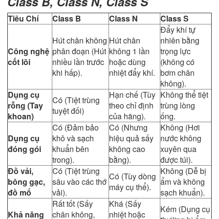
Class B, Class N, Class S
Tiêu Chí
Class B
Class N
Class S
Đẩy khí tự
Hút chân không
Hút chân
nhiên bằng
Công nghệ
phân đoạn (Hút
không 1 lần
trọng lực
cốt lõi
nhiều lần trước
hoặc dùng
(không có
khi hấp).
nhiệt đẩy khí.
bơm chân
không).
Dụng cụ
Hạn chế (Tùy
Không thể tiệt
Có (Tiệt trùng
rỗng (Tay
theo chỉ định
trùng lòng
tuyệt đối)
khoan)
của hãng).
ống.
Có (Đảm bảo
Có (Nhưng
Không (Hơi
Dụng cụ
khô và sạch
hiệu quả sấy
nước không
đóng gói
khuẩn bên
không cao
xuyên qua
trong).
bằng).
được túi).
Đồ vải,
Có (Tiệt trùng
Không (Dễ bị
Có (Tùy dòng
bông gạc,
sâu vào các thớ
ẩm và không
máy cụ thể).
đồ mổ
vải).
sạch khuẩn).
Rất tốt (Sấy
Khá (Sấy
Kém (Dụng cụ
Khả năng
chân không,
nhiệt hoặc