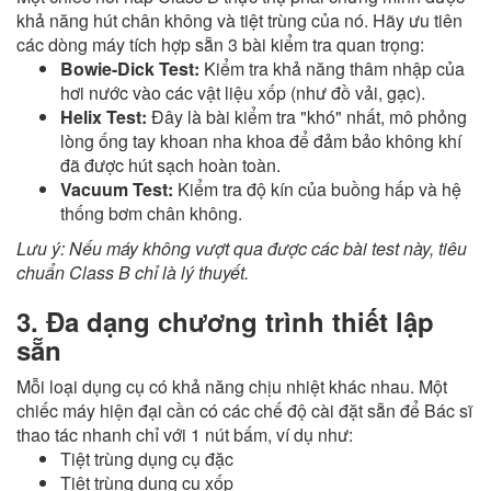
khả năng hút chân không và tiệt trùng của nó. Hãy ưu tiên
các dòng máy tích hợp sẵn 3 bài kiểm tra quan trọng:
Bowie-Dick Test:
Kiểm tra khả năng thâm nhập của
hơi nước vào các vật liệu xốp (như đồ vải, gạc).
Helix Test:
Đây là bài kiểm tra "khó" nhất, mô phỏng
lòng ống tay khoan nha khoa để đảm bảo không khí
đã được hút sạch hoàn toàn.
Vacuum Test:
Kiểm tra độ kín của buồng hấp và hệ
thống bơm chân không.
Lưu ý: Nếu máy không vượt qua được các bài test này, tiêu
chuẩn Class B chỉ là lý thuyết.
3. Đa dạng chương trình thiết lập
sẵn
Mỗi loại dụng cụ có khả năng chịu nhiệt khác nhau. Một
chiếc máy hiện đại cần có các chế độ cài đặt sẵn để Bác sĩ
thao tác nhanh chỉ với 1 nút bấm, ví dụ như:
Tiệt trùng dụng cụ đặc
Tiệt trùng dụng cụ xốp