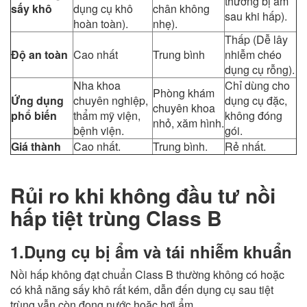
thường bị ẩm
sấy khô
dụng cụ khô
chân không
sau khi hấp).
hoàn toàn).
nhẹ).
Thấp (Dễ lây
Độ an toàn
Cao nhất
Trung bình
nhiễm chéo
dụng cụ rỗng).
Nha khoa
Chỉ dùng cho
Phòng khám
Ứng dụng
chuyên nghiệp,
dụng cụ đặc,
chuyên khoa
phổ biến
thẩm mỹ viện,
không đóng
nhỏ, xăm hình.
bệnh viện.
gói.
Giá thành
Cao nhất.
Trung bình.
Rẻ nhất.
Rủi ro khi không đầu tư nồi
hấp tiệt trùng Class B
1.Dụng cụ bị ẩm và tái nhiễm khuẩn
Nồi hấp không đạt chuẩn Class B thường không có hoặc
có khả năng sấy khô rất kém, dẫn đến dụng cụ sau tiệt
trùng vẫn còn đọng nước hoặc hơi ẩm.