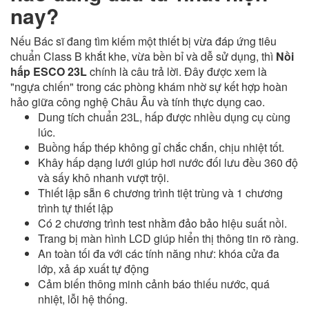
nay?
Nếu Bác sĩ đang tìm kiếm một thiết bị vừa đáp ứng tiêu
chuẩn Class B khắt khe, vừa bền bỉ và dễ sử dụng, thì
Nồi
hấp ESCO 23L
chính là câu trả lời. Đây được xem là
"ngựa chiến" trong các phòng khám nhờ sự kết hợp hoàn
hảo giữa công nghệ Châu Âu và tính thực dụng cao.
Dung tích chuẩn 23L, hấp được nhiều dụng cụ cùng
lúc.
Buồng hấp thép không gỉ chắc chắn, chịu nhiệt tốt.
Khây hấp dạng lưới giúp hơi nước đối lưu đều 360 độ
và sấy khô nhanh vượt trội.
Thiết lập sẵn 6 chương trình tiệt trùng và 1 chương
trình tự thiết lập
Có 2 chương trình test nhằm đảo bảo hiệu suất nồi.
Trang bị màn hình LCD giúp hiển thị thông tin rõ ràng.
An toàn tối đa với các tính năng như: khóa cửa đa
lớp, xả áp xuất tự động
Cảm biến thông minh cảnh báo thiếu nước, quá
nhiệt, lỗi hệ thống.