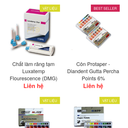
VẬT LIỆU
BEST SELLER
Chất làm răng tạm
Côn Protaper -
Luxatemp
Diandent Gutta Percha
Flourescence (DMG)
Points 6%
Liên hệ
Liên hệ
VẬT LIỆU
VẬT LIỆU