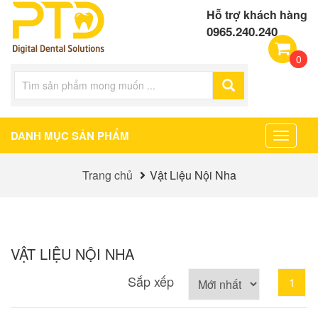
Hỗ trợ khách hàng
0965.240.240
0
DANH MỤC SẢN PHẨM
Toggle
navigat
Trang chủ
Vật Liệu Nội Nha
VẬT LIỆU NỘI NHA
Sắp xếp