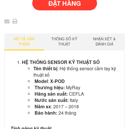
MÔ TẢ SẢN
THÔNG SỐ KỸ
NHẬN XÉT &
PHẨM
THUẬT
ĐÁNH GIÁ
HỆ THỐNG SENSOR KỸ THUẬT SỐ
Tên thiết bị
: Hệ thống sensor cầm tay kỹ
thuật số
Model
:
X-POD
Thương hiệu:
MyRay
Hãng sản xuất:
CEFLA
Nước sản xuất:
Italy
Năm sx
: 2017 – 2018
Bảo hành
:
24 tháng
Tính năng kỹ thuật