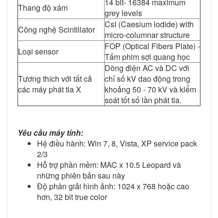
14 bit- 16384 maximum
Thang độ xám
grey levels
CsI (Caesium lodide) with
Công nghệ Scintillator
micro-columnar structure
FOP (Optical Fibers Plate) -
Loại sensor
Tấm phim sợi quang học
Dòng điện AC và DC với
Tương thích với tất cả
chỉ số kV dao động trong
các máy phát tia X
khoảng 50 - 70 kV và kiểm
soát tốt số lần phát tia.
Yêu cầu máy tính:
Hệ điều hành: Win 7, 8, Vista, XP service pack
2/3
Hỗ trợ phần mềm: MAC x 10.5 Leopard và
những phiên bản sau này
Độ phân giải hình ảnh: 1024 x 768 hoặc cao
hơn, 32 bit true color