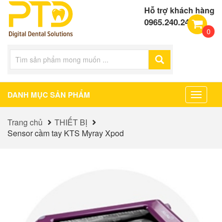
Hỗ trợ khách hàng
0965.240.240
0
DANH MỤC SẢN PHẨM
Toggle
navigat
Trang chủ
THIẾT BỊ
Sensor cầm tay KTS Myray Xpod