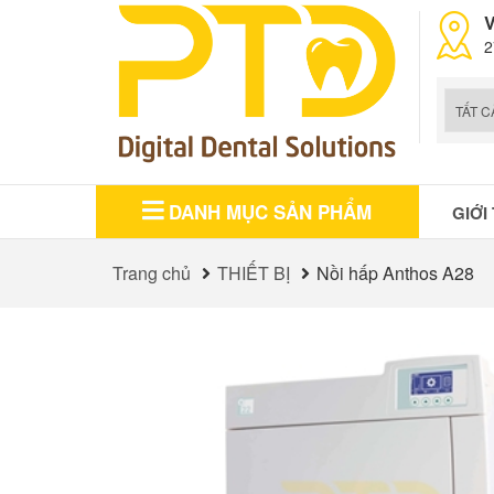
V
2
DANH MỤC SẢN PHẨM
GIỚI
Trang chủ
THIẾT BỊ
Nồi hấp Anthos A28