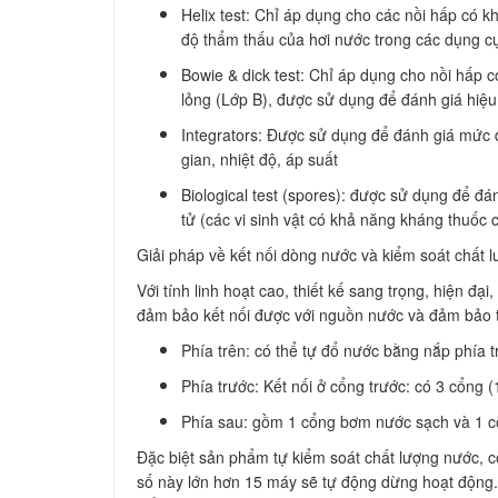
Helix test: Chỉ áp dụng cho các nồi hấp có 
độ thẩm thấu của hơi nước trong các dụng c
Bowie & dick test: Chỉ áp dụng cho nồi hấp có
lỏng (Lớp B), được sử dụng để đánh giá hiệu
Integrators: Được sử dụng để đánh giá mức đ
gian, nhiệt độ, áp suất
Biological test (spores): được sử dụng để đá
tử (các vi sinh vật có khả năng kháng thuốc 
Giải pháp về kết nối dòng nước và kiểm soát chất
Với tính linh hoạt cao, thiết kế sang trọng, hiện đạ
đảm bảo kết nối được với nguồn nước và đảm bảo
Phía trên: có thể tự đổ nước bằng nắp phía t
Phía trước: Kết nối ở cổng trước: có 3 cổng 
Phía sau: gồm 1 cổng bơm nước sạch và 1 c
Đặc biệt sản phẩm tự kiểm soát chất lượng nước, c
số này lớn hơn 15 máy sẽ tự động dừng hoạt động