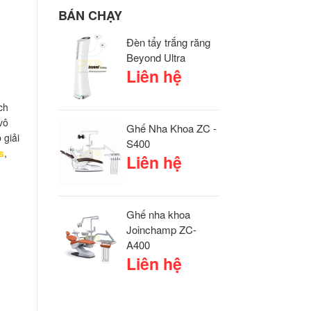
BÁN CHẠY
Đèn tẩy trắng răng
Beyond Ultra
Liên hệ
ch
vô
Ghế Nha Khoa ZC -
 giải
S400
s
,
Liên hệ
Ghế nha khoa
Joinchamp ZC-
A400
Liên hệ