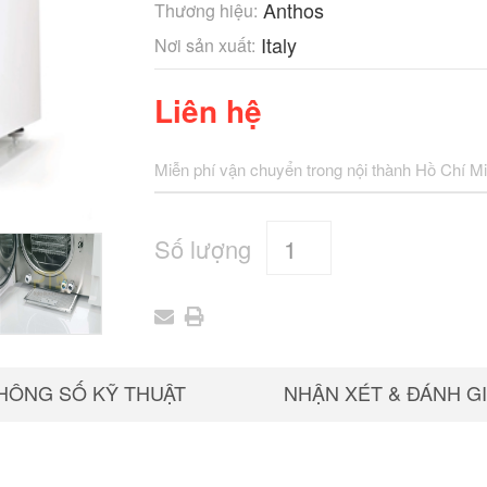
Anthos
Thương hiệu:
Italy
Nơi sản xuất:
Liên hệ
Miễn phí vận chuyển trong nội thành Hồ Chí M
Số lượng
HÔNG SỐ KỸ THUẬT
NHẬN XÉT & ĐÁNH G