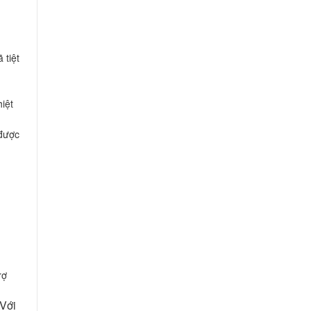
 tiệt
iệt
 được
rợ
 Với