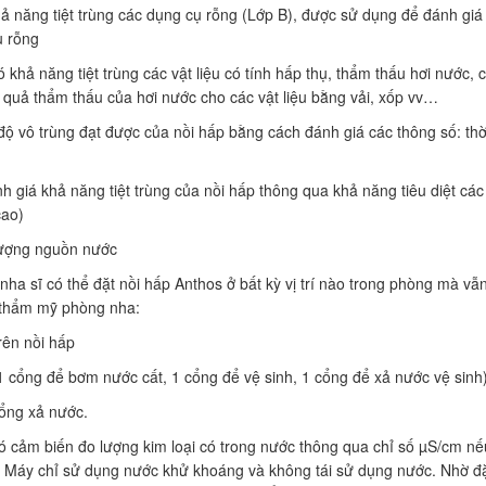
khả năng tiệt trùng các dụng cụ rỗng (Lớp B), được sử dụng để đánh gi
ụ rỗng
 khả năng tiệt trùng các vật liệu có tính hấp thụ, thẩm thấu hơi nước, 
 quả thẩm thấu của hơi nước cho các vật liệu bằng vải, xốp vv…
ộ vô trùng đạt được của nồi hấp bằng cách đánh giá các thông số: thờ
nh giá khả năng tiệt trùng của nồi hấp thông qua khả năng tiêu diệt cá
cao)
 lượng nguồn nước
i, nha sĩ có thể đặt nồi hấp Anthos ở bất kỳ vị trí nào trong phòng mà vẫ
 thẩm mỹ phòng nha:
rên nồi hấp
(1 cổng để bơm nước cất, 1 cổng để vệ sinh, 1 cổng để xả nước vệ sinh
ổng xả nước.
ó cảm biến đo lượng kim loại có trong nước thông qua chỉ số µS/cm nế
. Máy chỉ sử dụng nước khử khoáng và không tái sử dụng nước. Nhờ đ