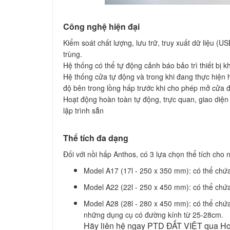
Công nghệ hiện đại
Kiểm soát chất lượng, lưu trữ, truy xuất dữ liệu (
trùng.
Hệ thống có thể tự động cảnh báo bảo trì thiết bị kh
Hệ thống cửa tự động và trong khi đang thực hiện
độ bên trong lồng hấp trước khi cho phép mở cửa 
Hoạt động hoàn toàn tự động, trực quan, giao diện
lập trình sẵn
Thể tích đa dạng
Đối với nồi hấp Anthos, có 3 lựa chọn thể tích cho 
Model A17 (17l - 250 x 350 mm): có thể ch
Model A22 (22l - 250 x 450 mm): có thể chứ
Model A28 (28l - 280 x 450 mm): có thể chứ
những dụng cụ có đường kính từ 25-28cm.
Hãy liên hệ ngay PTD ĐẤT VIỆT qua Hotli