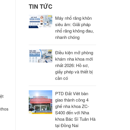
TIN TỨC
Máy nhổ răng khôn
siêu âm: Giải pháp
nhổ răng không đau,
nhanh chóng
Điều kiện mở phòng
khám nha khoa mới
nhất 2026: Hồ sơ,
giấy phép và thiết bị
cần có
PTD Đất Viêt bàn
ệt
giao thành công 4
ghế nha khoa ZC-
nthos
S400 đến với Nha
khoa Bác Sĩ Tuân Hà
tại Đồng Nai