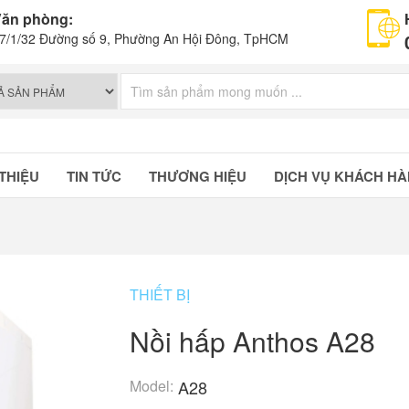
ăn phòng:
7/1/32 Đường số 9, Phường An Hội Đông, TpHCM
 THIỆU
TIN TỨC
THƯƠNG HIỆU
DỊCH VỤ KHÁCH H
THIẾT BỊ
Nồi hấp Anthos A28
Model:
A28