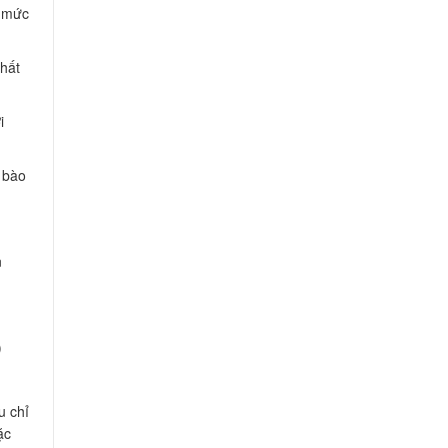
á mức
chất
i
c bào
n
)
u chỉ
ặc