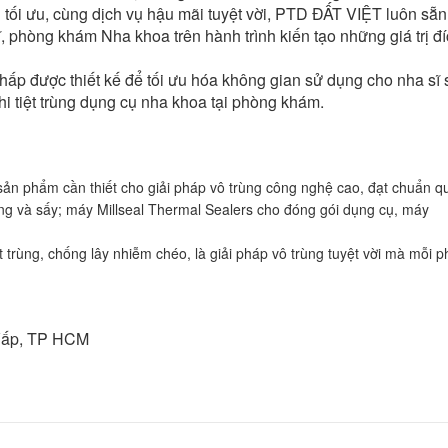
ối ưu, cùng dịch vụ hậu mãi tuyệt vời, PTD ĐẤT VIỆT luôn sẵn
 phòng khám Nha khoa trên hành trình kiến tạo những giá trị đ
 hấp được thiết kế để tối ưu hóa không gian sử dụng cho nha sĩ 
khi tiệt trùng dụng cụ nha khoa tại phòng khám.
sản phẩm cần thiết cho giải pháp vô trùng công nghệ cao, đạt chuẩn q
ng và sấy; máy Millseal Thermal Sealers cho đóng gói dụng cụ, máy
t trùng, chống lây nhiễm chéo, là giải pháp vô trùng tuyệt vời mà mỗi 
 Vấp, TP HCM