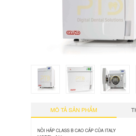
MÔ TẢ SẢN PHẨM
T
NỒI HẤP CLASS B CAO CẤP CỦA ITALY