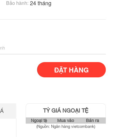
24 tháng
Bảo hành:
inh
IÁ
TỶ GIÁ NGOẠI TỆ
Ngoại tệ
Mua vào
Bán ra
(Nguồn: Ngân hàng vietcombank)