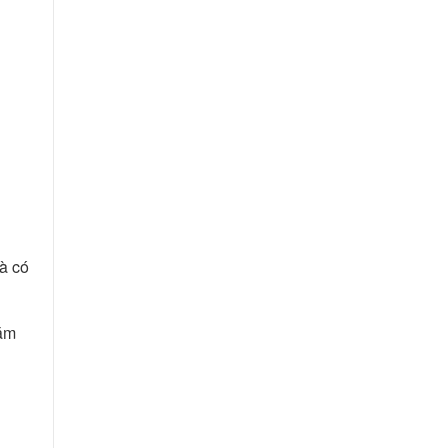
và có
năm