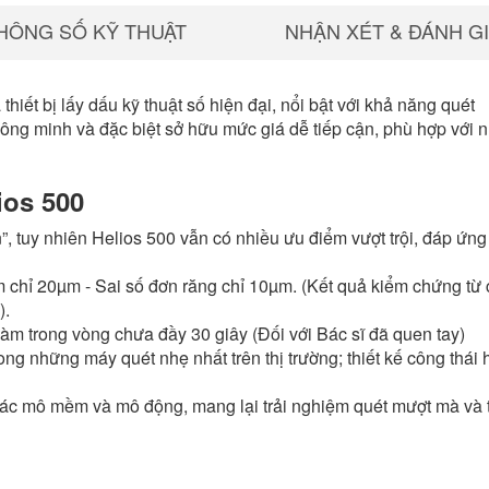
HÔNG SỐ KỸ THUẬT
NHẬN XÉT & ĐÁNH G
hiết bị lấy dấu kỹ thuật số hiện đại, nổi bật với khả năng quét
hông minh và đặc biệt sở hữu mức giá dễ tiếp cận, phù hợp với 
ios 500
, tuy nhiên Helios 500 vẫn có nhiều ưu điểm vượt trội, đáp ứng 
 chỉ 20µm - Sai số đơn răng chỉ 10µm. (Kết quả kiểm chứng từ 
).
àm trong vòng chưa đầy 30 giây (Đối với Bác sĩ đã quen tay)
ng những máy quét nhẹ nhất trên thị trường; thiết kế công thái 
ác mô mềm và mô động, mang lại trải nghiệm quét mượt mà và 