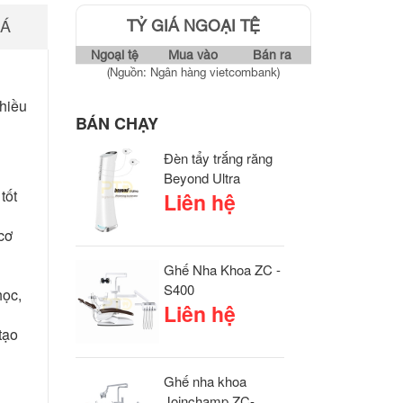
IÁ
TỶ GIÁ NGOẠI TỆ
Ngoại tệ
Mua vào
Bán ra
(Nguồn: Ngân hàng vietcombank)
nhiều
BÁN CHẠY
Đèn tẩy trắng răng
Beyond Ultra
tốt
Liên hệ
cơ
Ghế Nha Khoa ZC -
S400
học,
Liên hệ
tạo
Ghế nha khoa
Joinchamp ZC-