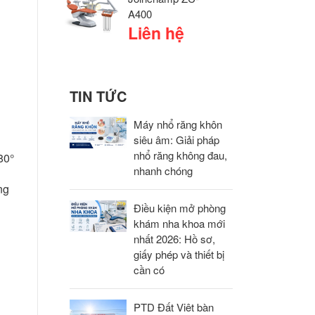
A400
Liên hệ
TIN TỨC
Máy nhổ răng khôn
siêu âm: Giải pháp
nhổ răng không đau,
80°
nhanh chóng
ng
Điều kiện mở phòng
khám nha khoa mới
g
nhất 2026: Hồ sơ,
giấy phép và thiết bị
cần có
PTD Đất Viêt bàn