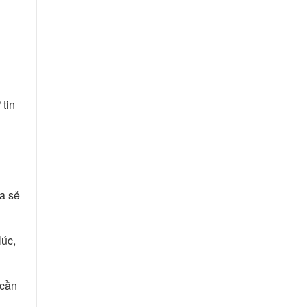
 tin
ia sẻ
lúc,
 cần