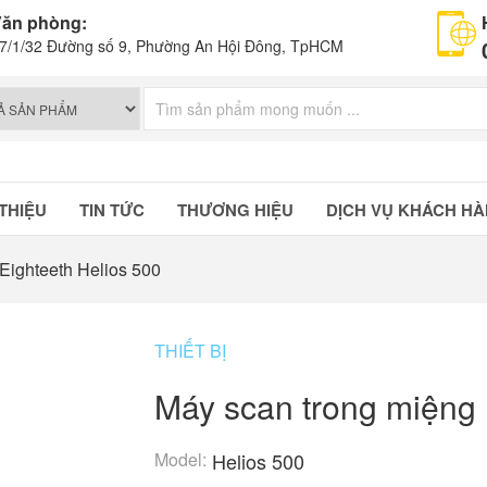
ăn phòng:
7/1/32 Đường số 9, Phường An Hội Đông, TpHCM
 THIỆU
TIN TỨC
THƯƠNG HIỆU
DỊCH VỤ KHÁCH H
Eighteeth Helios 500
THIẾT BỊ
Máy scan trong miệng 
Model:
Helios 500