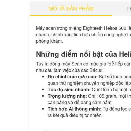
MÔ TẢ SẢN PHẨM
T
Máy scan trong miệng Eighteeth Helios 500 là t
nhanh, chính xác, tích hợp nhiều công nghệ t
phòng khám.
Những điểm nổi bật của Hel
Tuy là dòng máy Scan có mức giá “dễ tiếp cận”
nhu cầu làm việc của các Bác sĩ:
Độ chính xác cực cao:
Sai số toàn hàm
quan thử nghiệm chuyên nghiệp độc lập
Tốc độ siêu nhanh:
Quét toàn bộ một h
Trọng lượng nhẹ:
Chỉ 185 gram, một tro
cân bằng và dễ dàng cầm nắm.
Tích hợp AI thông minh:
Tự động lọc c
ra kết quả điều trị tự nhiên.