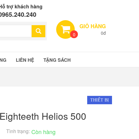
Hỗ trợ khách hàng
0965.240.240
GIỎ HÀNG
0đ
0
ÀNG
LIÊN HỆ
TẶNG SÁCH
THIẾT BỊ
Eighteeth Helios 500
Tình trạng:
Còn hàng