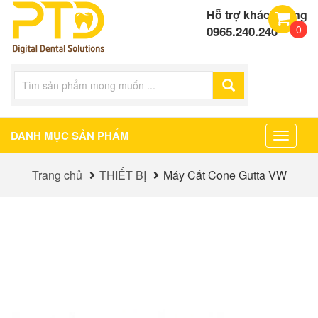
Hỗ trợ khách hàng
0
0965.240.240
DANH MỤC SẢN PHẨM
Toggle
navigat
Trang chủ
THIẾT BỊ
Máy Cắt Cone Gutta VW