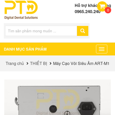
Hỗ trợ khách hàng
0
0965.240.240
DANH MỤC SẢN PHẨM
Toggle
navigat
Trang chủ
THIẾT BỊ
Máy Cạo Vôi Siêu Âm ART-M1