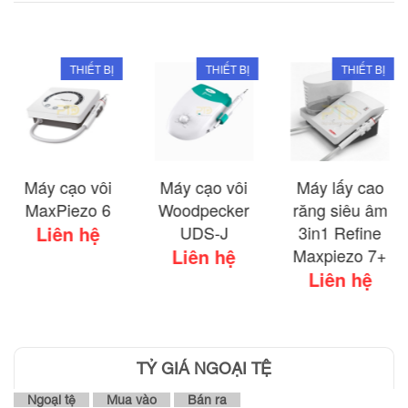
THIẾT BỊ
THIẾT BỊ
THIẾT BỊ
Máy cạo vôi
Máy cạo vôi
Máy lấy cao
MaxPiezo 6
Woodpecker
răng siêu âm
Liên hệ
UDS-J
3in1 Refine
Liên hệ
Maxpiezo 7+
Liên hệ
TỶ GIÁ NGOẠI TỆ
Ngoại tệ
Mua vào
Bán ra