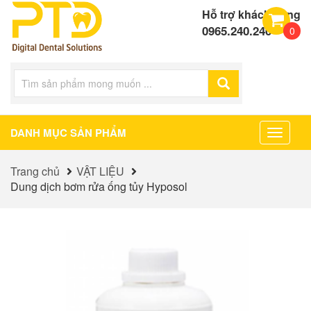
Hỗ trợ khách hàng
0965.240.240
0
DANH MỤC SẢN PHẨM
Toggle
navigat
Trang chủ
VẬT LIỆU
Dung dịch bơm rửa ống tủy Hyposol