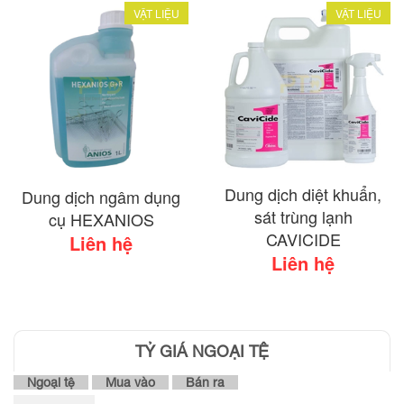
VẬT LIỆU
VẬT LIỆU
Dung dịch diệt khuẩn,
Dung dịch ngâm dụng
sát trùng lạnh
cụ HEXANIOS
CAVICIDE
Liên hệ
Liên hệ
TỶ GIÁ NGOẠI TỆ
Ngoại tệ
Mua vào
Bán ra